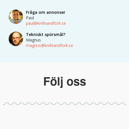
Fråga om annonser
Paul
paul@knifeandfork.se
Tekniskt spörsmål?
Magnus
magnus@knifeandfork.se
Följ oss