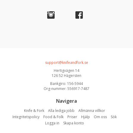
support@knifeandfork.se
Hertigvägen 14
126 52 Hägersten
Bankgiro: 156-5944
Org-nummer: 556917-7487
Navigera
Knife & Fork
Alla lediga jobb
Allmänna villkor
Integritetspolicy
Food & Folk
Priser
Hjälp
Om oss
Sök
Logga in
Skapa konto