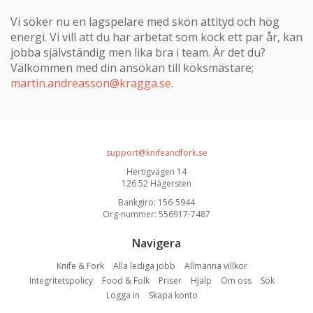
Vi söker nu en lagspelare med skön attityd och hög
energi. Vi vill att du har arbetat som kock ett par år, kan
jobba självständig men lika bra i team. Är det du?
Välkommen med din ansökan till köksmästare;
martin.andreasson@kragga.se
.
support@knifeandfork.se
Hertigvägen 14
126 52 Hägersten
Bankgiro: 156-5944
Org-nummer: 556917-7487
Navigera
Knife & Fork
Alla lediga jobb
Allmänna villkor
Integritetspolicy
Food & Folk
Priser
Hjälp
Om oss
Sök
Logga in
Skapa konto