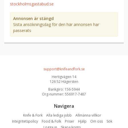
stockholmsgastabud.se
Annonsen är stängd
Sista ansökningsdag för den här annonsen har
passerats
support@knifeandfork.se
Hertigvägen 14
126 52 Hägersten
Bankgiro: 156-5944
Org-nummer: 556917-7487
Navigera
Knife & Fork
Alla lediga jobb
Allmänna villkor
Integritetspolicy
Food & Folk
Priser
Hjälp
Om oss
Sök
Logga in
Skapa konto