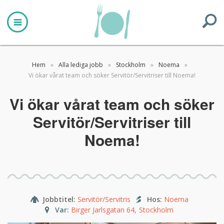
Hem
»
Alla lediga jobb
»
Stockholm
»
Noema
»
Vi ökar vårat team och söker Servitör/Servitriser till Noema!
Vi ökar vårat team och söker
Servitör/Servitriser till
Noema!
Jobbtitel
:
Servitör/Servitris
Hos
:
Noema
Var
:
Birger Jarlsgatan 64
,
Stockholm