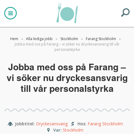
Hem
»
Alla lediga jobb
»
Stockholm
»
Farang Stockholm
»
Jobba med oss på Farang – vi söker nu dryckesansvarig till vår
personalstyrka
Jobba med oss på Farang –
vi söker nu dryckesansvarig
till vår personalstyrka
Jobbtitel
:
Dryckesansvarig
Hos
:
Farang Stockholm
Var
:
Stockholm