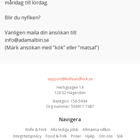
måndag till lördag.
Blir du nyfiken?
Vänligen maila din ansökan till:
info@adamalbin.se
(Märk ansökan med ”kök” eller ”matsal”)
support@knifeandfork.se
Hertigvägen 14
126 52 Hägersten
Bankgiro: 156-5944
Org-nummer: 556917-7487
Navigera
Knife & Fork
Alla lediga jobb
Allmänna villkor
Integritetspolicy
Food & Folk
Priser
Hjälp
Om oss
Sök